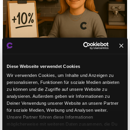
„Wie sag ich’s meinen Kund:innen?“ – diese Frage kennen
wohl alle Freelancer:innen, wenn es um Preiserhöhungen
Diese Webseite verwendet Cookies
geht. Inflation, steigende Kosten, neue Tools –
Wir verwenden Cookies, um Inhalte und Anzeigen zu
irgendwann muss man den Stundensatz oder das Paket
personalisieren, Funktionen für soziale Medien anbieten
anpassen. Doch wie gelingt das, ohne Vertrauen zu
zu können und die Zugriffe auf unsere Website zu
verspielen? Genau darum ging es beim TresenTalk
analysieren. Außerdem geben wir Informationen zu
Anfang Juni im Collab Café. Die Runde war sich […]
Deiner Verwendung unserer Website an unsere Partner
für soziale Medien, Werbung und Analysen weiter.
Vom Überblick zur Tiefe: Generalist:in trifft
Unsere Partner führen diese Informationen
möglicherweise mit weiteren Daten zusammen, die Du
Spezialist:in