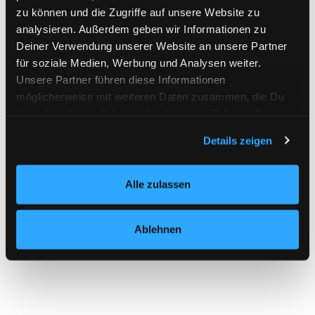
zu können und die Zugriffe auf unsere Website zu
Was unterscheidet
analysieren. Außerdem geben wir Informationen zu
Deiner Verwendung unserer Website an unsere Partner
euch von einem
für soziale Medien, Werbung und Analysen weiter.
Unsere Partner führen diese Informationen
Slack-Workspace
möglicherweise mit weiteren Daten zusammen, die Du
ihnen bereitgestellt hast oder die sie im Rahmen Deiner
oder einer
Nutzung der Dienste gesammelt haben.
Details zeigen
WhatsApp-Gruppe
für Freelancer:innen?
Alle zulassen
Ablehnen